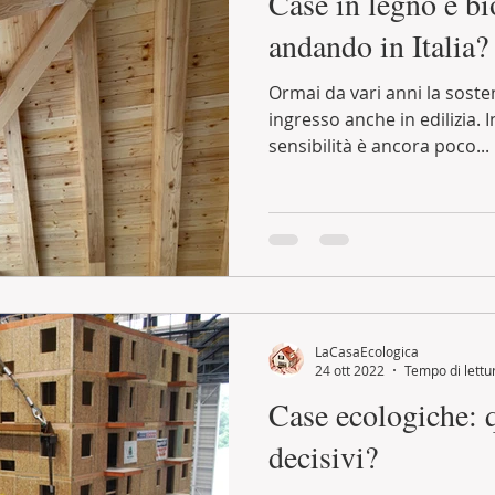
Case in legno e bi
andando in Italia?
Ormai da vari anni la sosteni
ingresso anche in edilizia. I
sensibilità è ancora poco...
LaCasaEcologica
24 ott 2022
Tempo di lettu
Case ecologiche: q
decisivi?