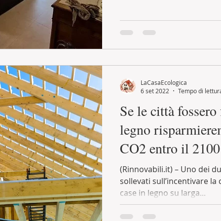
LaCasaEcologica
6 set 2022
Tempo di lettur
Se le città fossero 
legno risparmier
CO2 entro il 2100
(Rinnovabili.it) – Uno dei
sollevati sull’incentivare la
case in legno su larga...