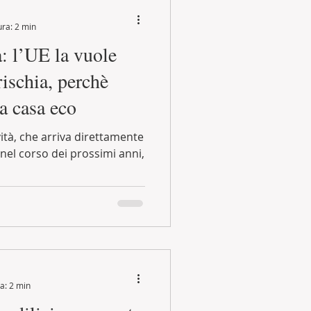
ura: 2 min
a: l’UE la vuole
 rischia, perchè
a casa eco
ità, che arriva direttamente
nel corso dei prossimi anni,
a: 2 min