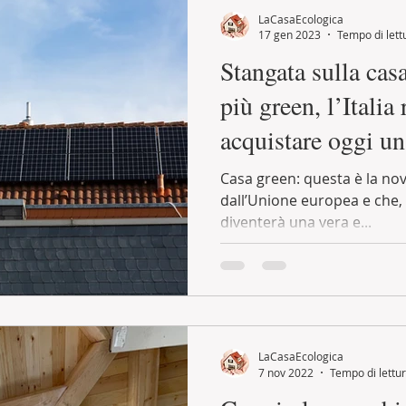
LaCasaEcologica
17 gen 2023
Tempo di lett
Stangata sulla cas
più green, l’Italia
acquistare oggi un
Casa green: questa è la nov
dall’Unione europea e che, 
diventerà una vera e...
LaCasaEcologica
7 nov 2022
Tempo di lettur