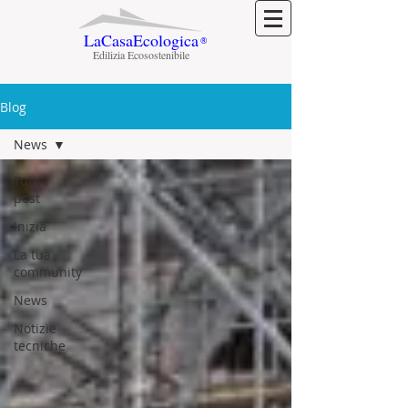
LaCasaEcologica
®
Edilizia Ecosostenibile
Blog
News
Tutti i
post
Inizia
La tua
community
News
Notizie
tecniche