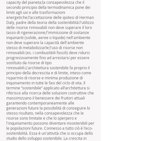
capacity del pianeta;la consapevolezza che il
secondo principio della termodinamica pone dei
limiti agli usi e alle trasformazioni
energetiche;l’accettazione delle ipotesi di Herman
Daly, padre della teoria della sostenibilità:l'utilizzo
delle risorse rinnovabili non deve superare il loro
tasso di rigenerazione;l'immissione di sostanze
inquinanti (solide, aeree o liquide) nell'ambiente
non deve superare la capacità dell'ambiente
stesso di metabolizzarle;l'uso di risorse non
rinnovabili (es. i combustibili fossili) deve ridursi
progressivamente fino ad arrestarsi per essere
sostituto da risorse di tipo
rinnovabili.L'architettura sostenibile fa proprio il
principio della decrescita e di limite, inteso come
risparmio di risorse e minima produzione di
inquinamento in tutte le fasi del ciclo di vita. Il
termine “sostenibile” applicato all’architettura si
riferisce alla ricerca delle soluzioni costruttive che
massimizzano il benessere dei fruitori attuali
garantendo contemporaneamente alle
generazioni future la possibilità di conseguire lo
stesso risultato, nella consapevolezza che le
risorse sono limitate e che lo sperpero e
l'inquinamento possono diventare insostenibili per
le popolazioni future. Connesso a tutto ciò è l'eco-
sostenibilità. Essa è un'attività che si occupa dello
studio dello sviluppo sostenibile. La crescita in