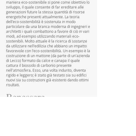
maniera eco-sostenibile si pone come obiettivo lo
sviluppo, il quale consente di far ereditare alle
generazioni future la stessa quantità di risorse
energetiche presenti attualmente. La teoria
dell'eco-sostenibilità è sostenuta in modo
particolare da una branca moderna di ingegneri e
architetti i quali combattono a favore di ciò in vari
modi, ad esempio utilizzando materiali eco-
sostenibili. Molto attuale è la ricerca di sostanze
da utilizzare nell'edilizia che abbiano un impatto
favorevole con l'eco-sostenibilità. Un esempio è la
costruzione di un mattone (da parte di un'azienda
di Lecco) formato da calce e canapa il quale
cattura il biossido di carbonio presente
nell'atmosfera. Esso, una volta indurito, diventa
rigido e leggero; è stato già testato sia su edifici
nuovi sia su costruzioni già esistenti dando ottimi
risultati.
Benessere
Lo scopo del costruire è il benessere degli
abitanti, inteso come uno stato psicofisico cui
concorre la salute dell'individuo, l'equilibrio
socioeconomico e la cura dell'ambiente. In questa
visione l’edificio non è un oggetto a sé stante,
slegato dal contesto, ma parte di un sistema